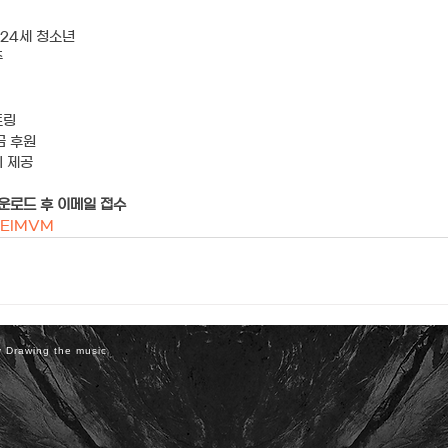
~24세 청소년
주
토링
금 후원
회 제공
다운로드 후 이메일 접수
ABElMVM
 Drawing the music