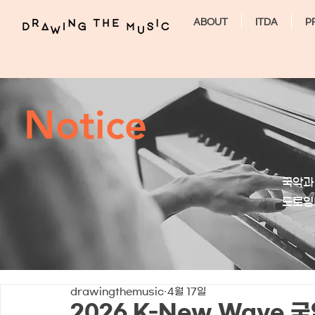
ABOUT
ITDA
P
Notice
국악과
​드로
drawingthemusic
4월 17일
2026 K-New Wave 