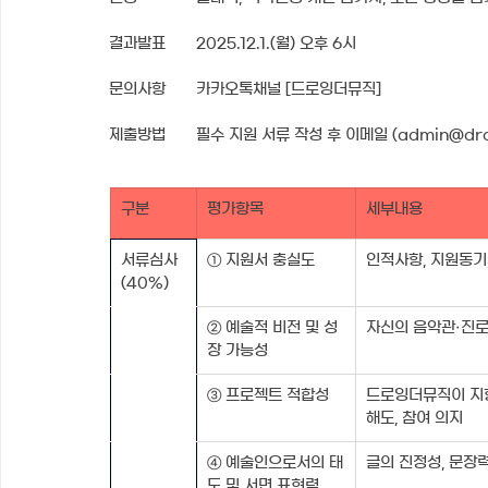
결과발표	2025.12.1.(월) 오후 6시
문의사항	카카오톡채널 [드로잉더뮤직]
제출방법	필수 지원 서류 작성 후 이메일 (admin@d
구분
평가항목
세부내용
서류심사
① 지원서 충실도
인적사항, 지원동기
(40%)
② 예술적 비전 및 성
자신의 음악관·진로
장 가능성
③ 프로젝트 적합성
드로잉더뮤직이 지향
해도, 참여 의지
④ 예술인으로서의 태
글의 진정성, 문장력
도 및 서면 표현력