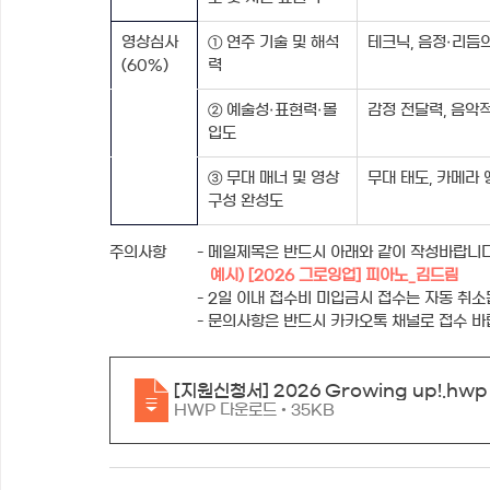
영상심사
① 연주 기술 및 해석
테크닉, 음정·리듬의
(60%)
력
② 예술성·표현력·몰
감정 전달력, 음악적
입도
③ 무대 매너 및 영상 
무대 태도, 카메라 
구성 완성도
주의사항	- 메일제목은 반드시 아래와 같이 작성바랍니다
예시) [2026 그로잉업] 피아노_김드림
		- 2일 이내 접수비 미입금시 접수는 자동 취
		- 문의사항은 반드시 카카오톡 채널로 접수 바
[지원신청서] 2026 Growing up!
.hwp
HWP 다운로드 • 35KB