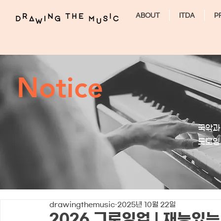
ABOUT
ITDA
P
Notice
국악과
​드로
drawingthemusic
2025년 10월 22일
2026 그로잉업 | 재능있