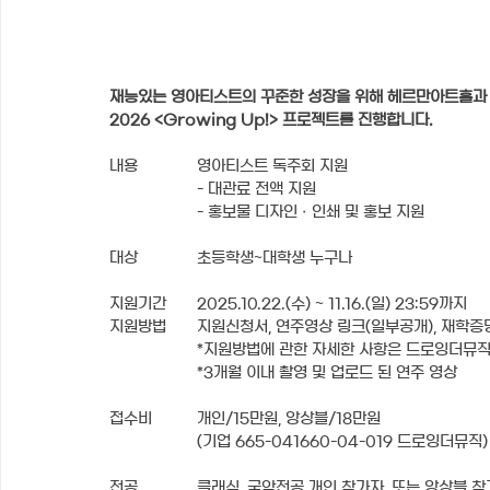
재능있는 영아티스트의 꾸준한 성장을 위해 헤르만아트홀과 
2026 <Growing Up!> 프로젝트를 진행합니다.
내용		영아티스트 독주회 지원
		- 대관료 전액 지원
		- 홍보물 디자인 · 인쇄 및 홍보 지원
대상		초등학생~대학생 누구나
지원기간	2025.10.22.(수) ~ 11.16.(일) 23:59까지
지원방법	지원신청서, 연주영상 링크(일부공개), 재
		*지원방법에 관한 자세한 사항은 드로잉더뮤
		*3개월 이내 촬영 및 업로드 된 연주 영상
접수비	개인/15만원, 앙상블/18만원 
		(기업 665-041660-04-019 드로잉더뮤직)
전공		클래식, 국악전공 개인 참가자, 또는 앙상블 