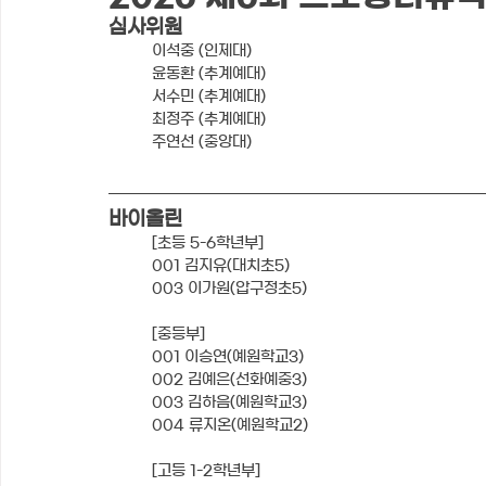
심사위원
이석중 (인제대)
윤동환 (추계예대)
서수민 (추계예대)
최정주 (추계예대)
주연선 (중앙대)
바이올린 
[초등 5-6학년부]
001 김지유(대치초5)
003 이가원(압구정초5)
[중등부]
001 이승연(예원학교3)
002 김예은(선화예중3)
003 김하음(예원학교3)
004 류지온(예원학교2)
[고등 1-2학년부]