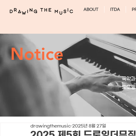
ABOUT
ITDA
P
Notice
국악과
​드로
drawingthemusic
2025년 8월 27일
2025 제5회 드로잉더뮤