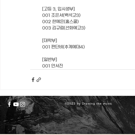
[고등 3, 입시생부]
001 조은서(백석고3)
002 한예은(홈스쿨)
003 김규림(선화예고3)
[대학부]
001 편단비(추계예대4)
[일반부] 
001 안서진
©2023 by Drawing the music