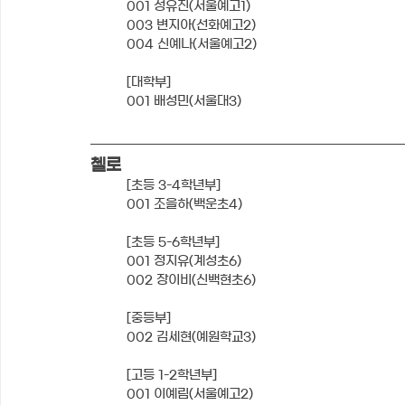
001 성유진(서울예고1)
003 변지아(선화예고2)
004 신예나(서울예고2)
[대학부]
001 배성민(서울대3)
첼로
[초등 3-4학년부]
001 조을하(백운초4)
[초등 5-6학년부]
001 정지유(계성초6)
002 장이비(신백현초6)
[중등부]
002 김세현(예원학교3)
[고등 1-2학년부]
001 이예림(서울예고2)