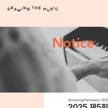
Notice
drawingthemusic
202
2025 제5