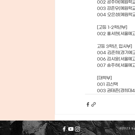
002 공주아(예원학교
003 강준우(예원학교
004 오은성(예원학교
[고등 1-2학년부]
002 홍서현(서울예고
고등 3학년, 입시부]
004 김준희(경기예
006 김시윤(서울예고
007 송주하(서울예고
[대학부]
001 김신택
003 권태준(경희대4
©2023 by