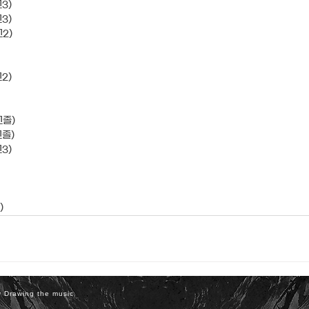
3)
3)
2)
2)
고졸)
졸)
3)
)
 Drawing the music