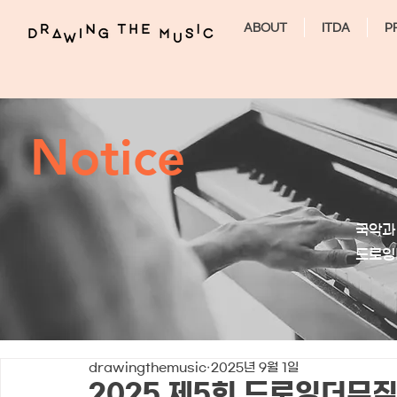
ABOUT
ITDA
P
Notice
국악과
​드로
drawingthemusic
2025년 9월 1일
2025 제5회 드로잉더뮤직