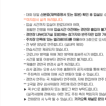
- 대회 당일 
신분증(재학증명서 또는 등본) 확인 후 입실
할 
**미지참시 실격 처리됩니다.
- 입실 시간까지 입실이 완료되어야 하며,
   원활한 진행을 위해 
입실시간 이전에는 경연장 출입이 불
- 
경연장 내부(대기실 포함)에는 참가자와 반주자만 입장 가
- 
주차장 안쪽에 있는 엘리베이터를 이용
하여 3층으로 오시
- 전 부문 암보로 연주합니다. (실내악 제외)
- 연습시간은 제공되지 않습니다.
- 코로나19 방역을 위해 개인 방역에 힘써주시기 바랍니다.
- 시간표 발표 이후부터 경연곡 변경은 불가합니다.
**제출한 경연곡 변경시 실격 처리됩니다.
- 심사 결과는 오후 6시 이후 홈페이지 공지사항을 통해 확
** 주최측의 사정에 의해 시간 변동이 있을 수 있습니다.
- 경연시 연주는 곡 처음부터 연주하며, 자체 편집하여 연주
** 2곡일 경우 심사위원의 커트에 따라 연주합니다.
▶ 꼭 PC로 홈페이지 또는 블로그 확인 부탁드립니다.
   (실격사항에 관해서는 어떤 것도 주최 측이 책임지지 않습
▶ 전화문의 시 누락 될 수 있습니다. 
카카오톡 채널로 문의 