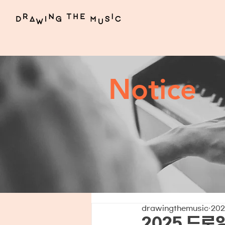
Notice
drawingthemusic
202
2025 드로