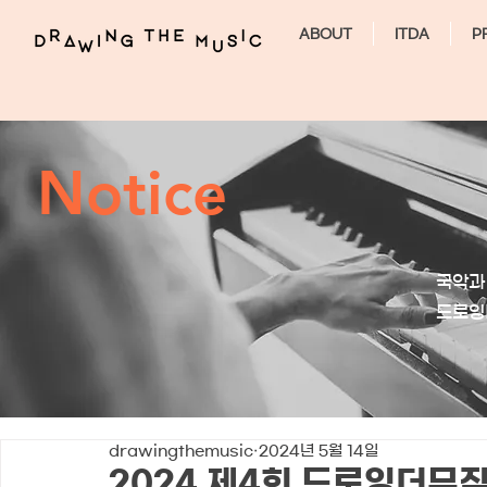
ABOUT
ITDA
P
Notice
국악과
​드로
drawingthemusic
2024년 5월 14일
2024 제4회 드로잉더뮤직