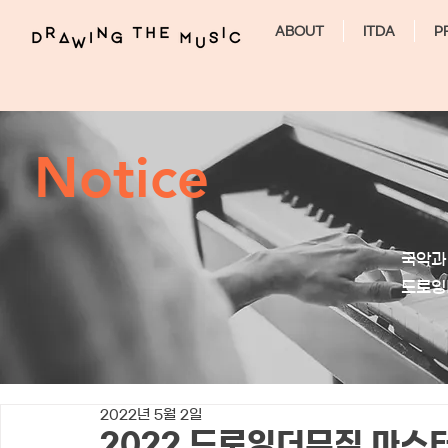
ABOUT
ITDA
P
Notice
국악과
​드로
2022년 5월 2일
2022 드로잉더뮤직 마스터