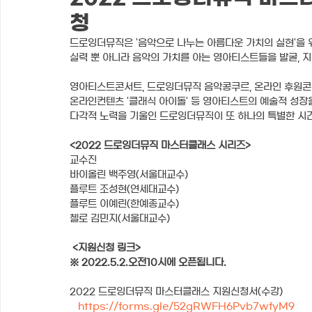
청
드로잉더뮤직은 '음악으로 나누는 아름다운 가치의 실현'을 
실력 뿐 아니라 음악의 가치를 아는 영아티스트들을 발굴, 지
영아티스트콘서트, 드로잉더뮤직 음악콩쿠르, 온라인 후원콘서트
온라인컨텐츠 '클래식 아이돌' 등 영아티스트의 예술적 성장
다각적 노력을 기울인 드로잉더뮤직이 또 하나의 특별한 시간
<2022 드로잉더뮤직 마스터클래스 시리즈>
교수진
바이올린 백주영(서울대교수)
플루트 조성현(연세대교수) 
플루트 이예린(한예종교수)
첼로 김민지(서울대교수)
<지원신청 링크> 
※ 2022.5.2.오전10시에 오픈됩니다.
2022 드로잉더뮤직 마스터클래스 지원신청서(수강)
https://forms.gle/52gRWFH6Pvb7wfyM9