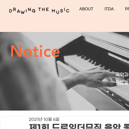
ABOUT
ITDA
P
Notice
국악과
​드로
2021년 10월 6일
제1회 드로잉더뮤직 음악 