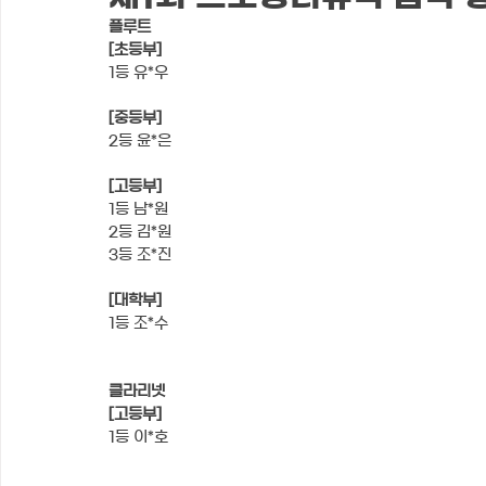
플루트
[초등부]
1등 유*우
[중등부]
2등 윤*은
[고등부]
1등 남*원
2등 김*원
3등 조*진
[대학부]
1등 조*수
클라리넷
[고등부]
1등 이*호