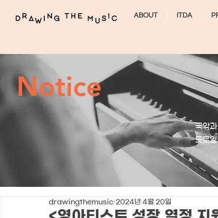
ABOUT
ITDA
P
Notice
국악과
​드로
drawingthemusic
2024년 4월 20일
<영아티스트 성장.열정 지원