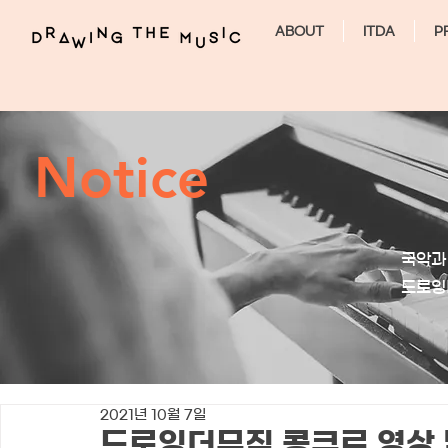
ABOUT
ITDA
P
Notice
국악과
​드로
2021년 10월 7일
드로잉더뮤직 콩쿠르 영상 