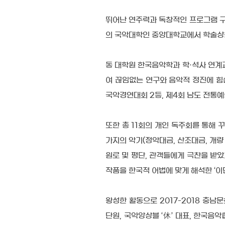
뛰어난 연주력과 독창적인 프로그램 
의 국악대학인 중앙대학교에서 학술상을
동 대학원 한국음악학과 학·석사 연
여 끊임없는 연구와 음악적 정진에 힘
국악경연대회 2등, 제4회 남도 전통
또한 총 11회의 개인 독주회를 통해 
가지의 악기(정악대금, 산조대금, 개량
원로 및 평단, 관객들에게 극찬을 받았고 
작품을 한국적 어법에 맞게 해석한 ‘이
왕성한 활동으로 2017-2018 충
단원, 국악앙상블 ‘休’ 대표, 한국