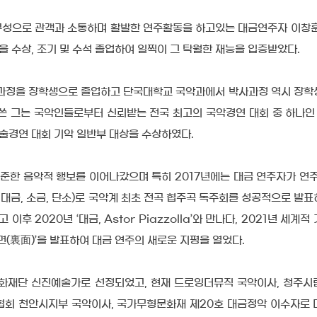
구성으로 관객과 소통하며 활발한 연주활동을 하고있는 대금연주자 이창훈
 수상, 조기 및 수석 졸업하여 일찍이 그 탁월한 재능을 입증받았다.
계과정을 장학생으로 졸업하고 단국대학교 국악과에서 박사과정 역시 장학
쓴 그는 국악인들로부터 신뢰받는 전국 최고의 국악경연 대회 중 하나인
예술경연 대회 기악 일반부 대상을 수상하였다.
꾸준한 음악적 행보를 이어나갔으며 특히 2017년에는 대금 연주자가 연주
 대금, 소금, 단소)로 국악계 최초 전곡 협주곡 독주회를 성공적으로 발
이후 2020년 ‘대금, Astor Piazzolla’와 만나다, 2021년 세계
면(裏面)’을 발표하여 대금 연주의 새로운 지평을 열었다.
남문화재단 신진예술가로 선정되었고, 현재 드로잉더뮤직 국악이사, 청주
음악협회 천안시지부 국악이사, 국가무형문화재 제20호 대금정악 이수자로