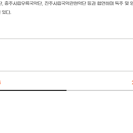
, 충주시립우륵국악단, 진주시립국악관현악단 등과 협연하며 독주 및 
 있다.
4