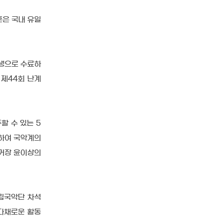
은 국내 유일
생으로 수료하
 제44회 난계
할 수 있는 5
표하여 국악계의
적 거장 윤이상의
시립국악단 차석
 다채로운 활동